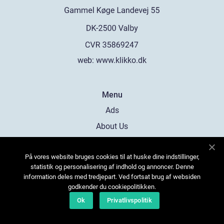
web:
www.klikko.dk
Menu
Ads
About Us
Cookies
På vores website bruges cookies til at huske dine indstillinger,
Contact
statistik og personalisering af indhold og annoncer. Denne
Sitemap
information deles med tredjepart. Ved fortsat brug af websiden
godkender du cookiepolitikken.
Ok
Privatlivspolitik